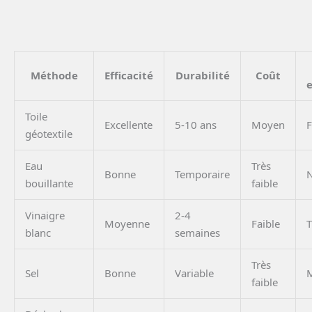
Méthode
Efficacité
Durabilité
Coût
Toile
Excellente
5-10 ans
Moyen
F
géotextile
Eau
Très
Bonne
Temporaire
N
bouillante
faible
Vinaigre
2-4
Moyenne
Faible
T
blanc
semaines
Très
Sel
Bonne
Variable
M
faible