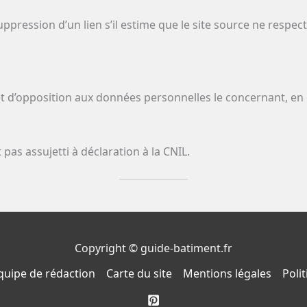
ppression d’un lien s’il estime que le site source ne respecte
on et d’opposition aux données personnelles le concernant, 
 pas assujetti à déclaration à la CNIL.
Copyright © guide-batiment.fr
Equipe de rédaction
Carte du site
Mentions légales
Poli