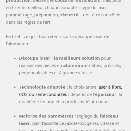
production
, baisse des
coûts
de
fabrication
. Mais pour
en tirer le meilleur, chaque variable – type de laser,
paramétrage, préparation,
sécurité
– doit être contrôlée
dans les règles de l’art.
En bref : ce qu’il faut retenir sur la découpe laser de
l’aluminium
Découpe laser : la meilleure solution
pour
réaliser des pièces en
aluminium
nettes, précises,
personnalisables et à grande vitesse.
Technologie adaptée :
le choix entre
laser à fibre,
CO2 ou semi-conducteur
dépend de l’
épaisseur
, la
qualité de finition et la productivité attendue.
Maitrise des paramètres :
réglage du
faisceau
laser
, gaz d’assistance (azote/oxygène), vitesse et
puissance sont les points clés pour éviter défauts ou