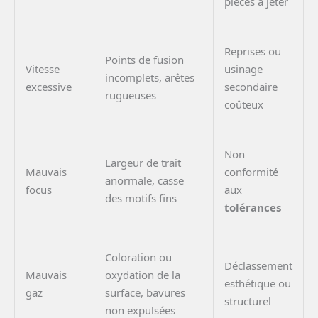
pièces à jeter
Reprises ou
Points de fusion
Vitesse
usinage
incomplets, arêtes
excessive
secondaire
rugueuses
coûteux
Non
Largeur de trait
Mauvais
conformité
anormale, casse
focus
aux
des motifs fins
tolérances
Coloration ou
Déclassement
Mauvais
oxydation de la
esthétique ou
gaz
surface, bavures
structurel
non expulsées