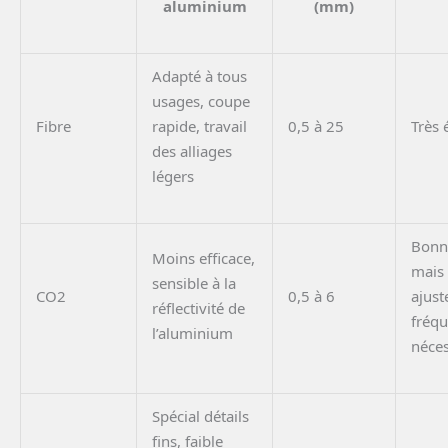
aluminium
(mm)
Adapté à tous
usages, coupe
Fibre
rapide, travail
0,5 à 25
Très 
des alliages
légers
Bonn
Moins efficace,
mais
sensible à la
CO2
0,5 à 6
ajus
réflectivité de
fréqu
l’aluminium
néces
Spécial détails
fins, faible