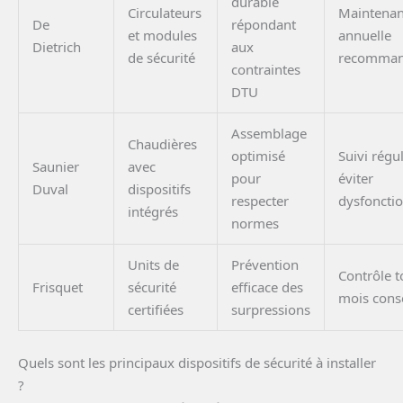
durable
Circulateurs
Maintena
De
répondant
et modules
annuelle
Dietrich
aux
de sécurité
recomma
contraintes
DTU
Assemblage
Chaudières
optimisé
Suivi régu
Saunier
avec
pour
éviter
Duval
dispositifs
respecter
dysfoncti
intégrés
normes
Units de
Prévention
Contrôle t
Frisquet
sécurité
efficace des
mois conse
certifiées
surpressions
Quels sont les principaux dispositifs de sécurité à installer
?