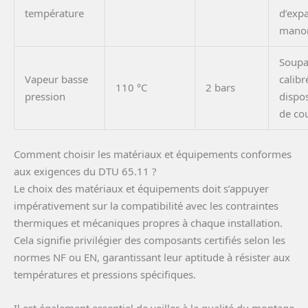
température
d’exp
mano
Soupa
Vapeur basse
calibr
110 °C
2 bars
pression
dispos
de co
Comment choisir les matériaux et équipements conformes
aux exigences du DTU 65.11 ?
Le choix des matériaux et équipements doit s’appuyer
impérativement sur la compatibilité avec les contraintes
thermiques et mécaniques propres à chaque installation.
Cela signifie privilégier des composants certifiés selon les
normes NF ou EN, garantissant leur aptitude à résister aux
températures et pressions spécifiques.
Il est également essentiel de veiller à la qualité du montage