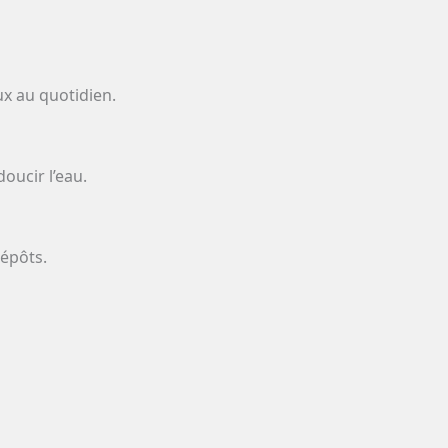
ux au quotidien.
oucir l’eau.
dépôts.