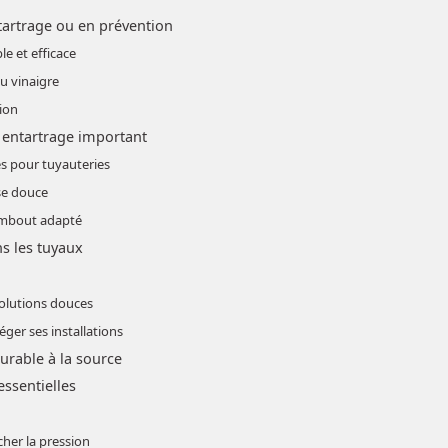
artrage ou en prévention
le et efficace
au vinaigre
tion
entartrage important
es pour tuyauteries
se douce
embout adapté
ns les tuyaux
solutions douces
ger ses installations
durable à la source
essentielles
cher la pression