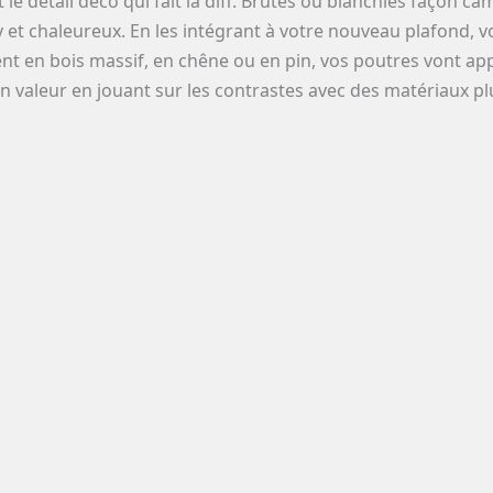
le détail déco qui fait la diff. Brutes ou blanchies façon cam
 et chaleureux. En les intégrant à votre nouveau plafond, vo
ient en bois massif, en chêne ou en pin, vos poutres vont a
en valeur en jouant sur les contrastes avec des matériaux 