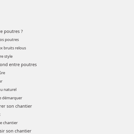
e poutres ?
vos poutres
ux bruits relous
re style
fond entre poutres
sûre
ur
du naturel
 se démarquer
rer son chantier
x
le chantier
sir son chantier