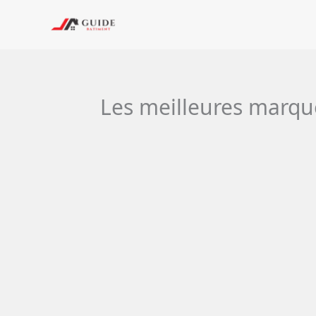
Aller
au
contenu
Les meilleures marque