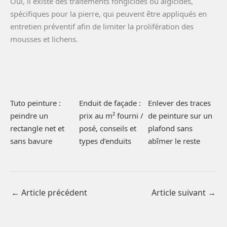
Oui, il existe des traitements fongicides ou algicides,
spécifiques pour la pierre, qui peuvent être appliqués en
entretien préventif afin de limiter la prolifération des
mousses et lichens.
Tuto peinture :
Enduit de façade :
Enlever des traces
peindre un
prix au m² fourni /
de peinture sur un
rectangle net et
posé, conseils et
plafond sans
sans bavure
types d’enduits
abîmer le reste
←
Article précédent
Article suivant
→