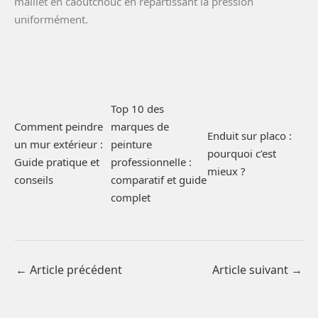
maillet en caoutchouc en répartissant la pression
uniformément.
Top 10 des
Comment peindre
marques de
Enduit sur placo :
un mur extérieur :
peinture
pourquoi c’est
Guide pratique et
professionnelle :
mieux ?
conseils
comparatif et guide
complet
←
Article précédent
Article suivant
→