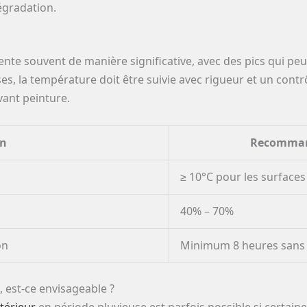
égradation.
mente souvent de manière significative, avec des pics qui pe
ses, la température doit être suivie avec rigueur et un contrô
ant peinture.
on
Recommand
≥ 10°C pour les surfaces
40% – 70%
on
Minimum 8 heures sans 
, est-ce envisageable ?
ntérieur
en période pluvieuse est parfois possible si certai