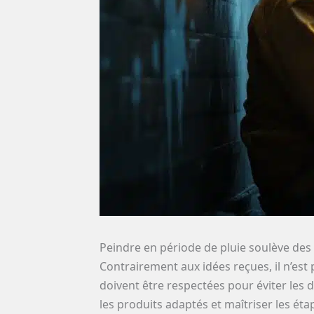
Peindre en période de pluie soulève des 
Contrairement aux idées reçues, il n’est
doivent être respectées pour éviter les 
les produits adaptés et maîtriser les éta