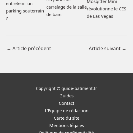
Mosqitter Mini
entretenir un
carrelage de la salle
révolutionne le CES
parking souterrain
de bain
de Las Vegas
?
←
Article précédent
Article suivant
→
Copyright © guide-batiment.fr
Guides
Contact
L’Equipe de rédaction
Carte du site
Mentions légales
Politique de confidentialité