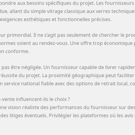
pondre aux besoins spécifiques du projet. Les fournisseu
ue, allant du simple vitrage classique aux verres techniques 
exigences esthétiques et fonctionnelles précises.
eur primordial. Il ne s’agit pas seulement de chercher le pro
des normes soient au rendez-vous. Une offre trop économiqu
non conforme.
oit pas être négligée. Un fournisseur capable de livrer rapi
 réussite du projet. La proximité géographique peut faciliter
ervice national fiable avec des options de retrait local, co
s-vente influencent-ils le choix ?
une vision réaliste des performances du fournisseur sur des c
n des litiges éventuels. Privilégier les plateformes où les avi