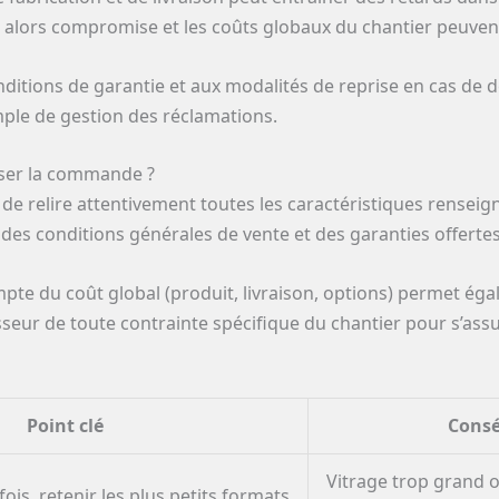
st alors compromise et les coûts globaux du chantier peuve
conditions de garantie et aux modalités de reprise en cas de
imple de gestion des réclamations.
liser la commande ?
lé de relire attentivement toutes les caractéristiques renseig
 des conditions générales de vente et des garanties offerte
te du coût global (produit, livraison, options) permet égal
isseur de toute contrainte spécifique du chantier pour s’as
Point clé
Consé
Vitrage trop grand o
ois, retenir les plus petits formats