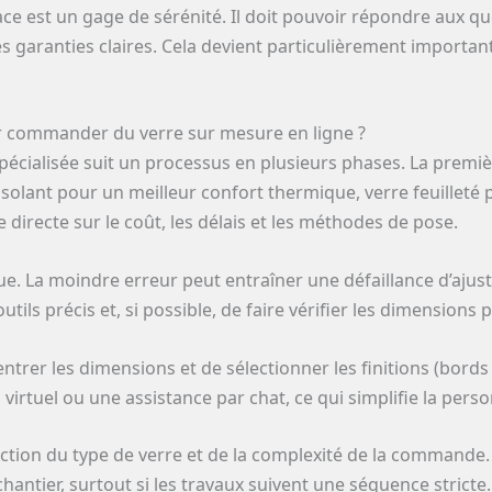
icace est un gage de sérénité. Il doit pouvoir répondre aux 
es garanties claires. Cela devient particulièrement importan
ur commander du verre sur mesure en ligne ?
ialisée suit un processus en plusieurs phases. La première
 isolant pour un meilleur confort thermique, verre feuilleté 
ce directe sur le coût, les délais et les méthodes de pose.
ue. La moindre erreur peut entraîner une défaillance d’ajus
s outils précis et, si possible, de faire vérifier les dimensions
ntrer les dimensions et de sélectionner les finitions (bords p
irtuel ou une assistance par chat, ce qui simplifie la perso
onction du type de verre et de la complexité de la commande
chantier, surtout si les travaux suivent une séquence stricte.