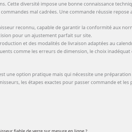
ons. Cette diversité impose une bonne connaissance techniq
es commandes mal cadrées. Une commande réussie repose ain
isseur reconnu, capable de garantir la conformité aux norme
ision pour un ajustement parfait sur site.
oduction et des modalités de livraison adaptées au calendr
équents comme les erreurs de dimension, le choix inadéquat
est une option pratique mais qui nécessite une préparation r
ournisseurs, les étapes exactes pour passer commande et les 
isseur fiable de verre sur mesure en ligne ?