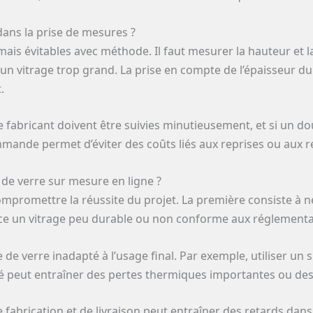
ans la prise de mesures ?
is évitables avec méthode. Il faut mesurer la hauteur et la 
r un vitrage trop grand. La prise en compte de l’épaisseur d
.
 fabricant doivent être suivies minutieusement, et si un dou
mmande permet d’éviter des coûts liés aux reprises ou aux
t de verre sur mesure en ligne ?
romettre la réussite du projet. La première consiste à nég
nce un vitrage peu durable ou non conforme aux réglementat
 de verre inadapté à l’usage final. Par exemple, utiliser un
leté peut entraîner des pertes thermiques importantes ou de
 de fabrication et de livraison peut entraîner des retards d