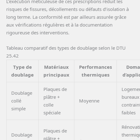
L’exécution méticuleuse de ces prescriptions réduit les
risques de fissures, décollements ou défauts d’isolation à
long terme. La conformité est par ailleurs assurée grâce
aux vérifications régulières et à la documentation
rigoureuse des interventions.
Tableau comparatif des types de doublage selon le DTU
25.42
Type de
Matériaux
Performances
Doma
doublage
principaux
thermiques
d’appli
Plaques de
Logemen
Doublage
plâtre +
bureaux
collé
Moyenne
colle
contrain
simple
spéciale
faibles
Rénovat
Plaques de
Doublage
thermiq
plâtre +