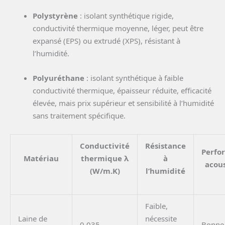
Polystyrène
: isolant synthétique rigide,
conductivité thermique moyenne, léger, peut être
expansé (EPS) ou extrudé (XPS), résistant à
l’humidité.
Polyuréthane
: isolant synthétique à faible
conductivité thermique, épaisseur réduite, efficacité
élevée, mais prix supérieur et sensibilité à l’humidité
sans traitement spécifique.
Conductivité
Résistance
Perfo
Matériau
thermique λ
à
acou
(W/m.K)
l’humidité
Faible,
Laine de
nécessite
0,035
Bonne