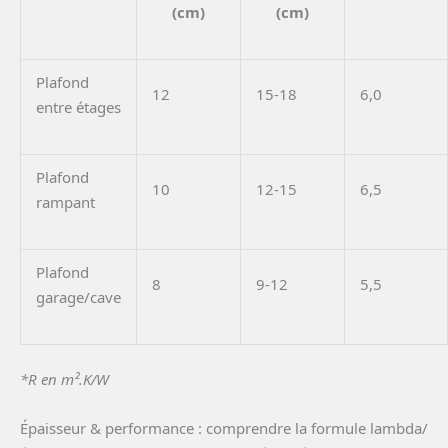
(cm)
(cm)
Plafond
12
15-18
6,0
entre étages
Plafond
10
12-15
6,5
rampant
Plafond
8
9-12
5,5
garage/cave
*R en m².K/W
Épaisseur & performance : comprendre la formule lambda/