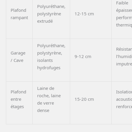
Faible
Polyuréthane,
Plafond
épaisseu
polystyrène
12-15 cm
rampant
perfor
extrudé
thermi
Polyuréthane,
Résista
Garage
polystyrène,
9-12 cm
l’humidi
/ Cave
isolants
imputres
hydrofuges
Laine de
Plafond
Isolatio
roche, laine
entre
15-20 cm
acousti
de verre
étages
renforc
dense