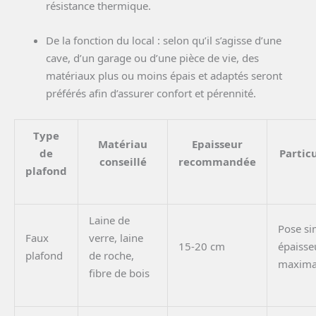
résistance thermique.
De la fonction du local : selon qu’il s’agisse d’une
cave, d’un garage ou d’une pièce de vie, des
matériaux plus ou moins épais et adaptés seront
préférés afin d’assurer confort et pérennité.
Type
Matériau
Epaisseur
de
Particu
conseillé
recommandée
plafond
Laine de
Pose si
Faux
verre, laine
15-20 cm
épaisse
plafond
de roche,
maxima
fibre de bois