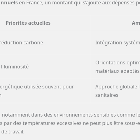
 annuels
en France, un montant qui s’ajoute aux dépenses po
Priorités actuelles
Amé
 réduction carbone
Intégration systém
Orientations optimi
t luminosité
matériaux adaptés
nergétique utilisée souvent pour
Approche globale l
n
sanitaires
ts, notamment dans des environnements sensibles comme les
par des températures excessives ne peut plus être sous-est
de travail.