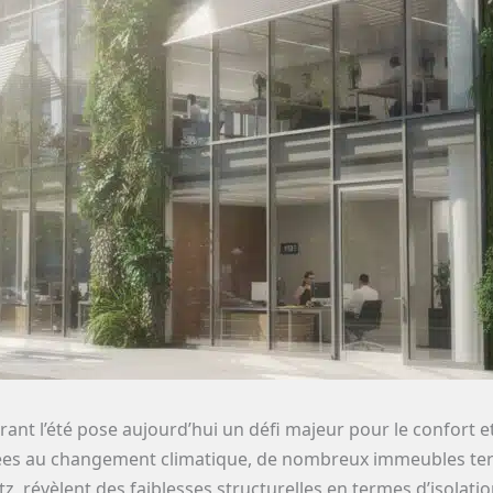
ant l’été pose aujourd’hui un défi majeur pour le confort et 
iées au changement climatique, de nombreux immeubles ter
, révèlent des faiblesses structurelles en termes d’isolatio