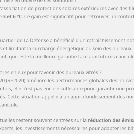
a mise en œuvre de ces solutions ?
’association de protections solaires extérieures avec des 
re
3 et 6 °C
. Ce gain est significatif pour retrouver un confo
uartier de La Défense a bénéficié d’un rafraîchissement nota
s et limitant la surcharge énergétique au sein des bureaux. 
, qui reste la meilleure garantie face aux futures canicule
t les enjeux pour l’avenir des bureaux vitrés ?
20 (RE2020) améliore les performances globales des nouve
efois, elle n’est pas encore suffisante pour garantir une pro
itrés. Cette situation appelle à un approfondissement des n
canicule.
tuelles restent souvent centrées sur la
réduction des émis
xperts, les investissements nécessaires pour adapter les b