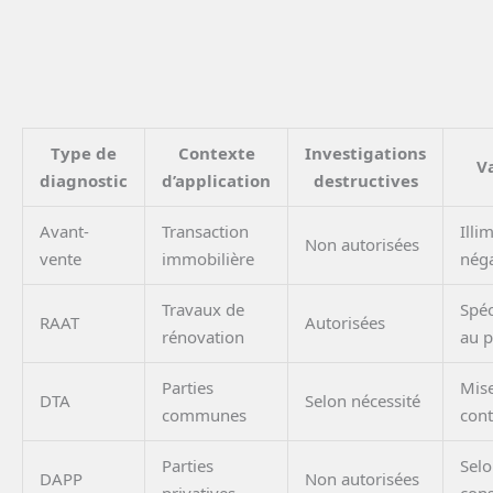
Type de
Contexte
Investigations
Va
diagnostic
d’application
destructives
Avant-
Transaction
Illim
Non autorisées
vente
immobilière
néga
Travaux de
Spéc
RAAT
Autorisées
rénovation
au p
Parties
Mise
DTA
Selon nécessité
communes
cont
Parties
Selo
DAPP
Non autorisées
privatives
cons