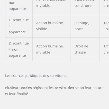
non
invisible
construire
un
apparente
Discontinue
Action humaine,
Passage,
Tit
+
visible
porte
un
apparente
Discontinue
Action humaine,
Droit de
Tit
+ non
invisible
chasse
un
apparente
Les sources juridiques des servitudes
Plusieurs
codes
régissent les
servitudes
selon leur nature
et leur finalité.