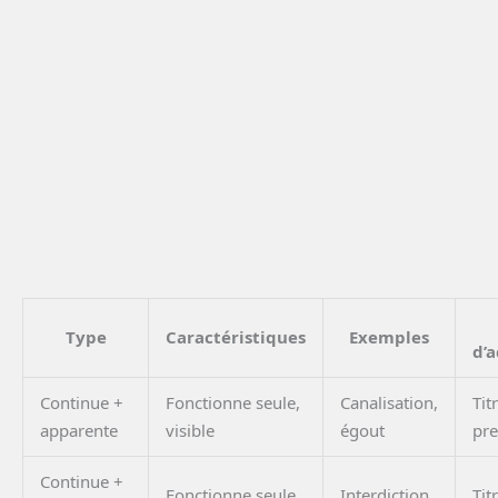
Type
Caractéristiques
Exemples
d’a
Continue +
Fonctionne seule,
Canalisation,
Tit
apparente
visible
égout
pre
Continue +
Fonctionne seule,
Interdiction
Tit