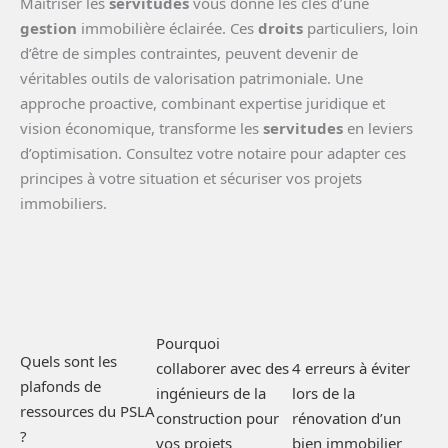
Maîtriser les
servitudes
vous donne les clés d’une
gestion
immobilière éclairée. Ces
droits
particuliers, loin
d’être de simples contraintes, peuvent devenir de
véritables outils de valorisation patrimoniale. Une
approche proactive, combinant expertise juridique et
vision économique, transforme les
servitudes
en leviers
d’optimisation. Consultez votre notaire pour adapter ces
principes à votre situation et sécuriser vos projets
immobiliers.
Pourquoi
Quels sont les
4 erreurs à éviter
collaborer avec des
plafonds de
lors de la
ingénieurs de la
ressources du PSLA
rénovation d’un
construction pour
?
bien immobilier
vos projets