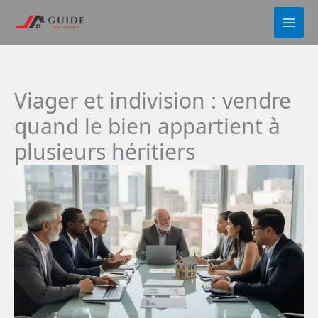
Aller
au
contenu
Viager et indivision : vendre
quand le bien appartient à
plusieurs héritiers